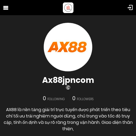
Ax88jpncom
0
0
FOLLOWING
FOLLOWERS
AX88 là nền tảng giải trí trực tuyến được phát triển theo tiêu
chí tối ưu trải nghiệm người dùng, chú trọng vào tốc độ truy
cập, tính ổn định và sự rõ ràng trong vận hành. Giao diện thân
thiện,