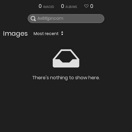
0
0
0
IMAGES
ALBUMS
Images
Most recent
There's nothing to show here.