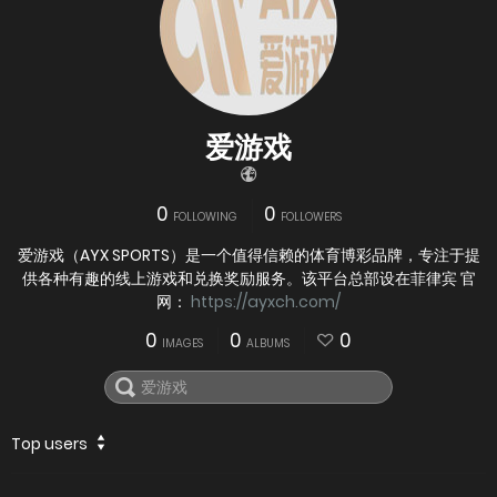
爱游戏
0
0
FOLLOWING
FOLLOWERS
爱游戏（AYX SPORTS）是一个值得信赖的体育博彩品牌，专注于提
供各种有趣的线上游戏和兑换奖励服务。该平台总部设在菲律宾 官
网：
https://ayxch.com/
0
0
0
IMAGES
ALBUMS
Top users