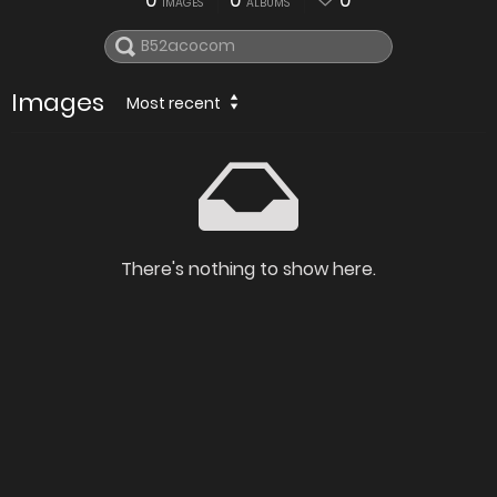
0
0
0
IMAGES
ALBUMS
Images
Most recent
There's nothing to show here.