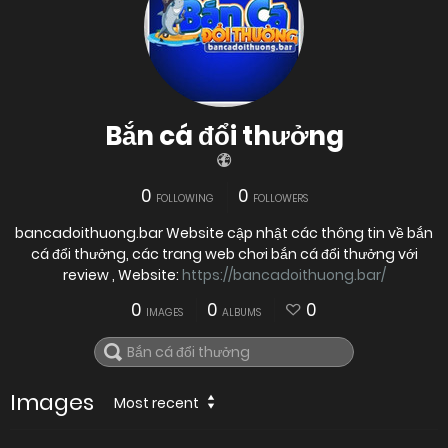
Bắn cá đổi thưởng
0
0
FOLLOWING
FOLLOWERS
bancadoithuong.bar Website cập nhật các thông tin về bắn
cá đổi thưởng, các trang web chơi bắn cá đổi thưởng với
review , Website:
https://bancadoithuong.bar/
0
0
0
IMAGES
ALBUMS
Images
Most recent