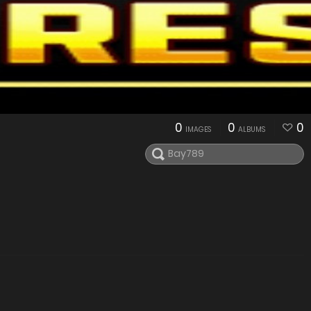
0
0
0
IMAGES
ALBUMS