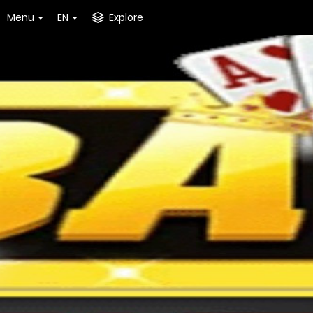
Menu
EN
Explore