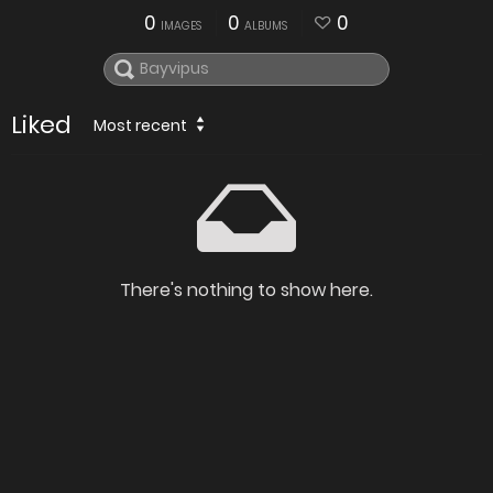
0
0
0
IMAGES
ALBUMS
Liked
Most recent
There's nothing to show here.