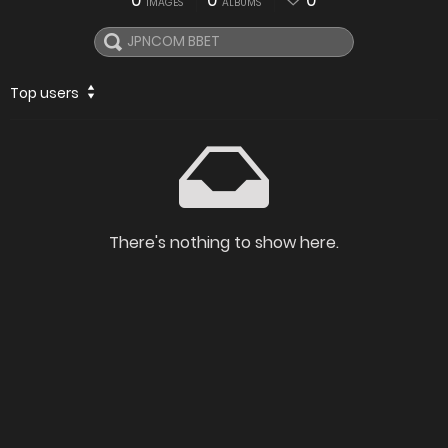
0
0
0
IMAGES
ALBUMS
Top users
There's nothing to show here.