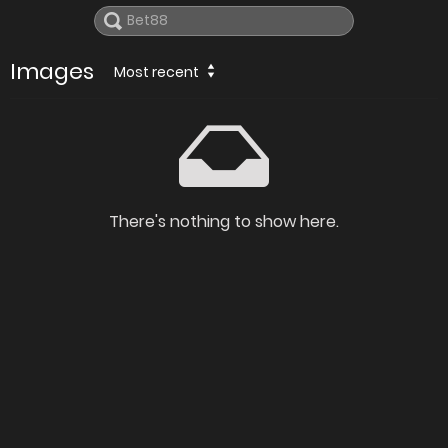
Images
Most recent
There's nothing to show here.