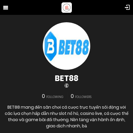
BET88
0
0
FOLLOWING
FOLLOWERS
BET88 mang đến sân chơi cá cược trực tuyến sôi động với
các lựa chọn hấp dẫn như slot nổ hũ, casino live, cá cược thể
thao và game bài đổi thưởng. Nền tảng vận hành ổn định,
giao dịch nhanh, bả