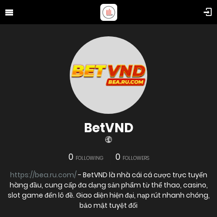
BetVND
0
0
FOLLOWING
FOLLOWERS
https://bea.ru.com/
- BetVND là nhà cái cá cược trực tuyến
hàng đầu, cung cấp đa dạng sản phẩm từ thể thao, casino,
slot game đến lô đề. Giao diện hiện đại, nạp rút nhanh chóng,
bảo mật tuyệt đối