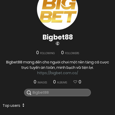
Bigbet88
0
0
FOLLOWING
FOLLOWERS
Bigbet88 mang đến cho người chơi một nền tảng cá cược
trực tuyến an toàn, minh bạch và tiện lợi.
https://bigbet.com.co/
0
0
0
IMAGES
ALBUMS
Top users