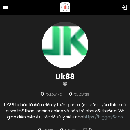
Uk88
0
0
FOLLOWING
FOLLOWERS
UK88 tự hào là điểm đến lý tưởng cho cộng đồng yêu thích cá
cược thể thao, casino online và các trò chơi đổi thưởng. Với
giao diện hiện đại, tốc độ xử lý siêu nha
https://biggay5k.co