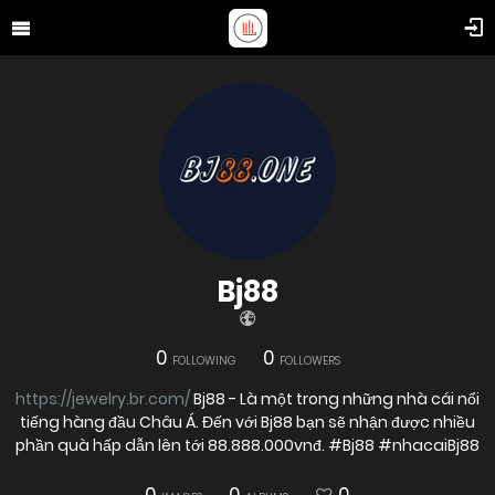
Bj88
0
0
FOLLOWING
FOLLOWERS
https://jewelry.br.com/
Bj88 - Là một trong những nhà cái nổi
tiếng hàng đầu Châu Á. Đến với Bj88 bạn sẽ nhận được nhiều
phần quà hấp dẫn lên tới 88.888.000vnđ. #Bj88 #nhacaiBj88