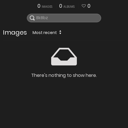
0
0
0
IMAGES
ALBUMS
Images
Most recent
There's nothing to show here.