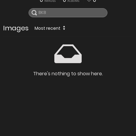
0
0
0
IMAGES
ALBUMS
Images
Most recent
There's nothing to show here.