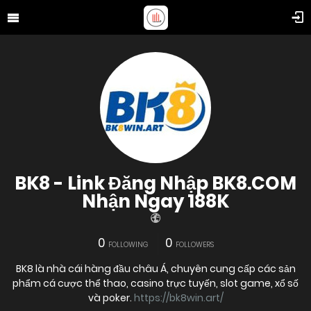
BK8 - Link Đăng Nhập BK8.COM
Nhận Ngay 188K
0
0
FOLLOWING
FOLLOWERS
BK8 là nhà cái hàng đầu châu Á, chuyên cung cấp các sản
phẩm cá cược thể thao, casino trực tuyến, slot game, xổ số
và poker.
https://bk8win.art/