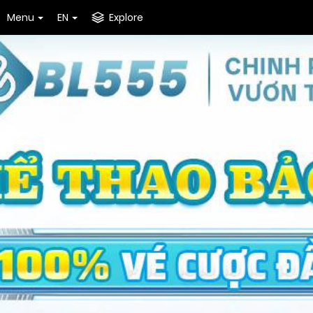
Menu
EN
Explore