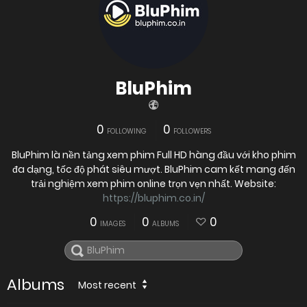
BluPhim
0
0
FOLLOWING
FOLLOWERS
BluPhim là nền tảng xem phim Full HD hàng đầu với kho phim
đa dạng, tốc độ phát siêu mượt. BluPhim cam kết mang đến
trải nghiệm xem phim online trọn vẹn nhất. Website:
https://bluphim.co.in/
0
0
0
IMAGES
ALBUMS
Albums
Most recent