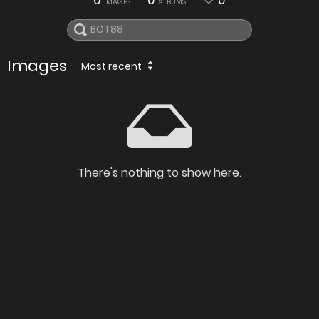
0
0
0
IMAGES
ALBUMS
Images
Most recent
There's nothing to show here.