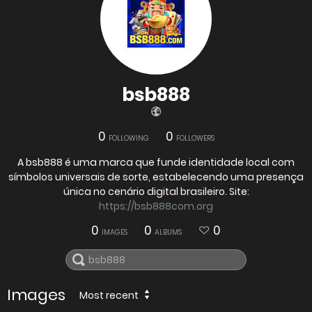
bsb888
0
0
FOLLOWING
FOLLOWERS
A bsb888 é uma marca que funde identidade local com
símbolos universais de sorte, estabelecendo uma presença
única no cenário digital brasileiro. Site:
https://bsb888com.org
0
0
0
IMAGES
ALBUMS
Images
Most recent