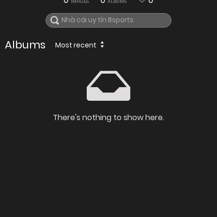
0
0
0
IMAGES
ALBUMS
Albums
Most recent
There's nothing to show here.