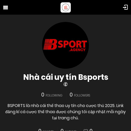
Nhà cái uy tín Bsports
0
0
FOLLOWING
FOLLOWERS
BSPORTS là nhà cái thể thao uy tín cho cược thủ 2025. Link
đăng kí cá cược thể thao được chúng tôi cập nhật mỗi ngày
tại trang chủ.