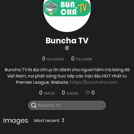
Buncha TV
0
0
FOLLOWING
FOLLOWERS
Buncha TV là địa chỉ uy tín dành cho người hâm mộ bóng đá
Việt Nam, nơi phát sóng trực tiếp các trận đấu HOT nhất từ
Premier League, Website:
https://bunchatv1.com
0
0
0
IMAGES
ALBUMS
Images
Most recent