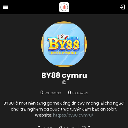
BY88 cymru
0
0
FOLLOWING
FOLLOWERS
BY88 là một nền tảng game đáng tin cậy, mang lại cho người
chơi trải nghiệm cá cược trực tuyến đảm bảo an toàn.
Website:
https://by88.cymru/