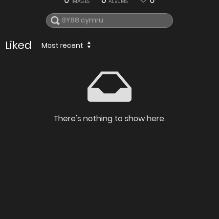
0
0
0
IMAGES
ALBUMS
Liked
Most recent
There's nothing to show here.