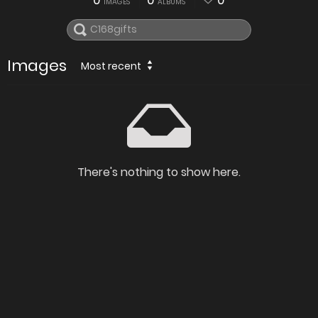
0
0
0
IMAGES
ALBUMS
Images
Most recent
There's nothing to show here.