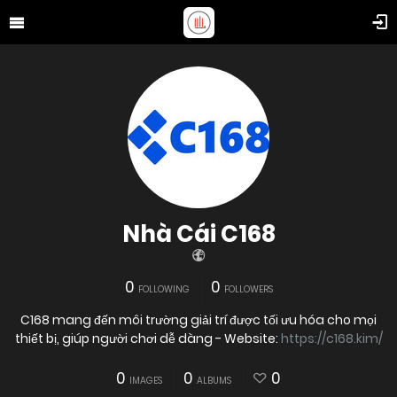
Nhà Cái C168
0
0
FOLLOWING
FOLLOWERS
C168 mang đến môi trường giải trí được tối ưu hóa cho mọi
thiết bị, giúp người chơi dễ dàng - Website:
https://c168.kim/
0
0
0
IMAGES
ALBUMS