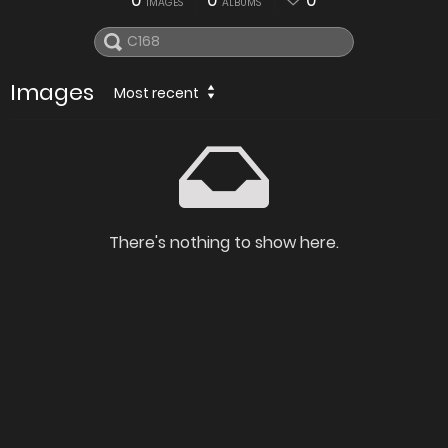
0
0
0
IMAGES
ALBUMS
Images
Most recent
There's nothing to show here.