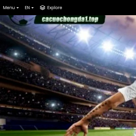
Menu
EN
Explore