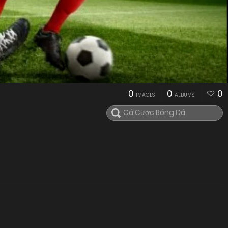
0
0
0
IMAGES
ALBUMS