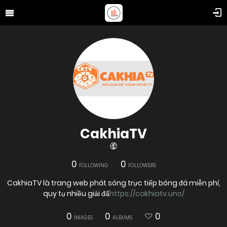
CakhiaTV
0
0
FOLLOWING
FOLLOWERS
CakhiaTV là trang web phát sóng trực tiếp bóng đá miễn phí,
quy tụ nhiều giải đấ
https://cakhiatv.uno/
0
0
0
IMAGES
ALBUMS