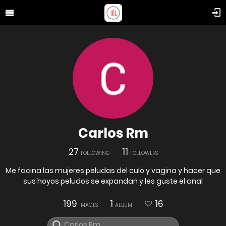
Carlos Rm
27
11
FOLLOWING
FOLLOWERS
Me facina las mujeres peludas del culo y vagina y hacer que
sus hoyos peludos se expandan y les guste el anal
199
1
16
IMAGES
ALBUM