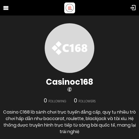
Casinoc168
0
0
FOLLOWING
FOLLOWERS
Casino C168 là sảnh chơi trực tuyến đẳng cấp, quy tụ nhiều trò
chơi hấp dẫn như baccarat, roulette, blackjack và tài xỉu. Hệ
thống được truyền hình trực tiếp từ sòng bài quốc tế, mang lại
trải nghiệ