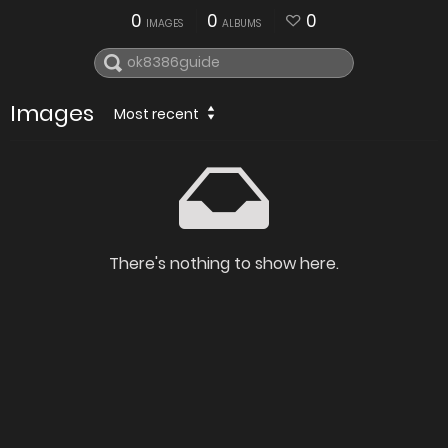
0
0
0
IMAGES
ALBUMS
Images
Most recent
There's nothing to show here.