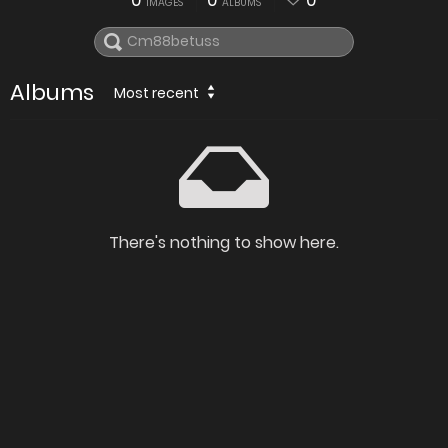
0
0
0
IMAGES
ALBUMS
Albums
Most recent
There's nothing to show here.