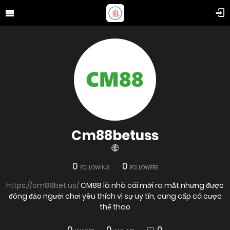
Cm88betuss
0
0
FOLLOWING
FOLLOWERS
https://cm88bet.us/
CM88 là nhà cái mới ra mắt nhưng được
đông đảo người chơi yêu thích vì sự uy tín, cung cấp cá cược
thể thao