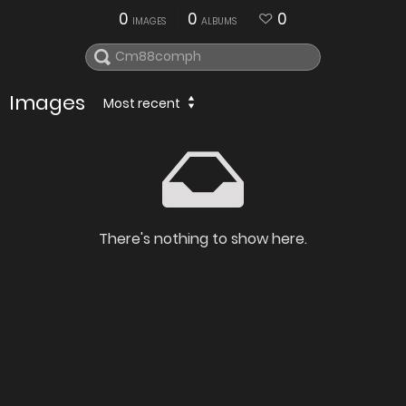
0
0
0
IMAGES
ALBUMS
Images
Most recent
There's nothing to show here.