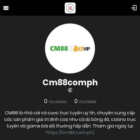
Cm88comph
0
0
FOLLOWING
FOLLOWERS
CM88 là nhà cái cá cược trực tuyến uy tín, chuyên cung cấp
các sản phẩm giải trí đỉnh cao như cá độ bóng đá, casino trực
tuyến và game bài đổi thưởng hấp dẫn. Tham gia ngay tại:
https://cm88.com.ph/