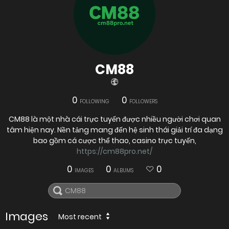
CM88
0
0
FOLLOWING
FOLLOWERS
CM88 là một nhà cái trực tuyến được nhiều người chơi quan
tâm hiện nay. Nền tảng mang đến hệ sinh thái giải trí đa dạng
bao gồm cá cược thể thao, casino trực tuyến,
https://cm88pro.net/
0
0
0
IMAGES
ALBUMS
Images
Most recent