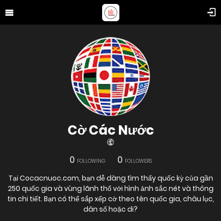
Cờ Các Nước
0
0
FOLLOWING
FOLLOWERS
Tại Cocacnuoc.com, bạn dễ dàng tìm thấy quốc kỳ của gần
250 quốc gia và vùng lãnh thổ với hình ảnh sắc nét và thông
tin chi tiết. Bạn có thể sắp xếp cờ theo tên quốc gia, châu lục,
dân số hoặc di?