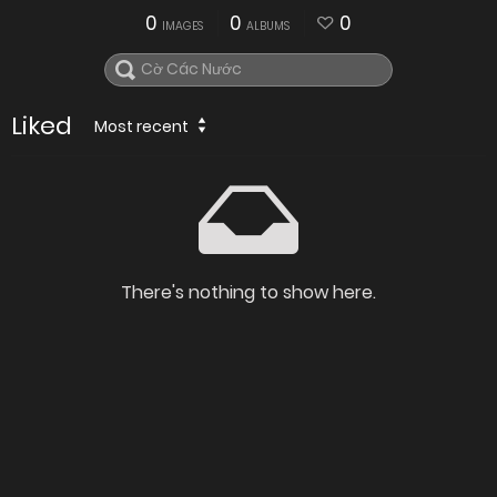
0
0
0
IMAGES
ALBUMS
Liked
Most recent
There's nothing to show here.