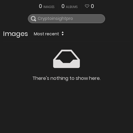
0
0
0
IMAGES
ALBUMS
Images
Most recent
There's nothing to show here.