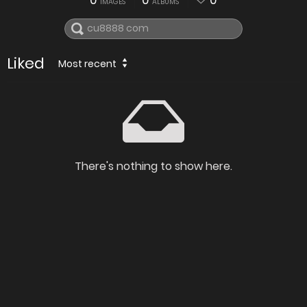
0
0
0
IMAGES
ALBUMS
Liked
Most recent
There's nothing to show here.