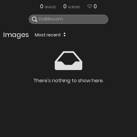
0
0
0
IMAGES
ALBUMS
Images
Most recent
There's nothing to show here.