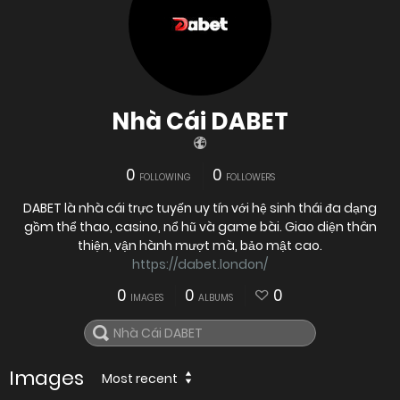
Nhà Cái DABET
0
0
FOLLOWING
FOLLOWERS
DABET là nhà cái trực tuyến uy tín với hệ sinh thái đa dạng
gồm thể thao, casino, nổ hũ và game bài. Giao diện thân
thiện, vận hành mượt mà, bảo mật cao.
https://dabet.london/
0
0
0
IMAGES
ALBUMS
Images
Most recent