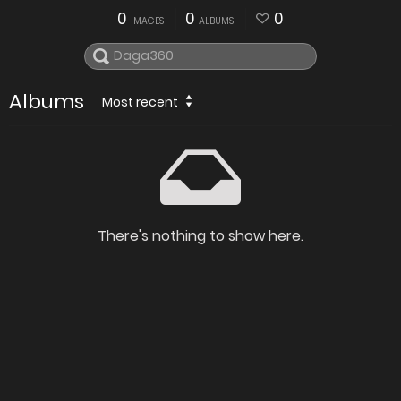
0
0
0
IMAGES
ALBUMS
Albums
Most recent
There's nothing to show here.