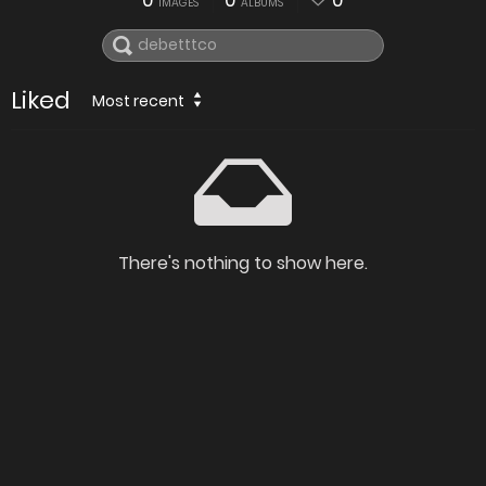
0
0
0
IMAGES
ALBUMS
Liked
Most recent
There's nothing to show here.