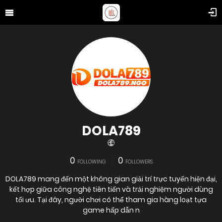
DOLA789
0
0
FOLLOWING
FOLLOWERS
DOLA789 mang đến một không gian giải trí trực tuyến hiện đại,
kết hợp giữa công nghệ tiên tiến và trải nghiệm người dùng
tối ưu. Tại đây, người chơi có thể tham gia hàng loạt tựa
game hấp dẫn n