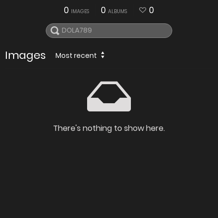
0
0
0
IMAGES
ALBUMS
Images
Most recent
There's nothing to show here.