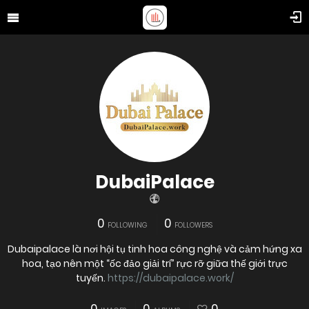
DubaiPalace
0
0
FOLLOWING
FOLLOWERS
Dubaipalace là nơi hội tụ tinh hoa công nghệ và cảm hứng xa
hoa, tạo nên một “ốc đảo giải trí” rực rỡ giữa thế giới trực
tuyến.
https://dubaipalace.work/