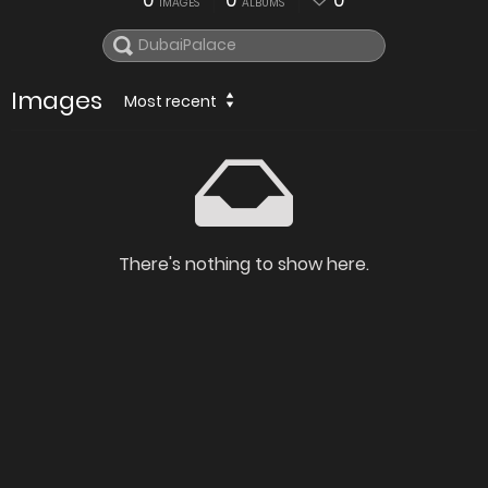
0
0
0
IMAGES
ALBUMS
Images
Most recent
There's nothing to show here.