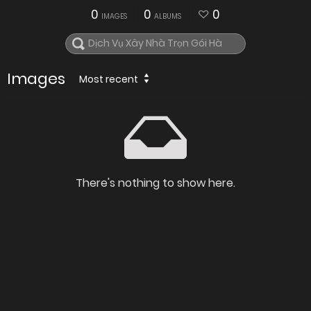
0
0
0
IMAGES
ALBUMS
Images
Most recent
There's nothing to show here.