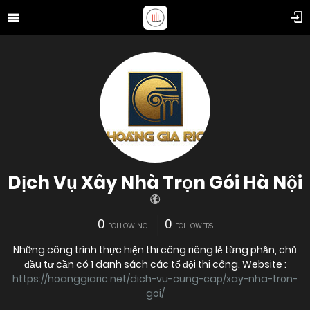
Dịch Vụ Xây Nhà Trọn Gói Hà Nội
0
0
FOLLOWING
FOLLOWERS
Những công trình thực hiện thi công riêng lẻ từng phần, chủ
đầu tư cần có 1 danh sách các tổ đội thi công. Website :
https://hoanggiaric.net/dich-vu-cung-cap/xay-nha-tron-
goi/