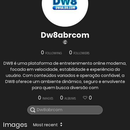
Dw8abrcom
0
0
FOLLOWING
FOLLOWERS
DW8 é uma plataforma de entretenimento online moderna,
focada em velocidade, estabilidade e experiência do
usuário. Com conteúdos variados e operação confiável, a
DW8 oferece um ambiente dinâmico, seguro e envolvente
para quem busca diversão com
0
0
0
IMAGES
ALBUMS
Images
Most recent