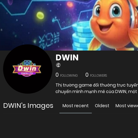
DWIN
0
0
FOLLOWING
FOLLOWERS
Thị trường game đổi thưởng trực tuyế
chuyển mình mạnh mẽ của DWIN, một t
DWIN's Images
Most recent
Oldest
Most view