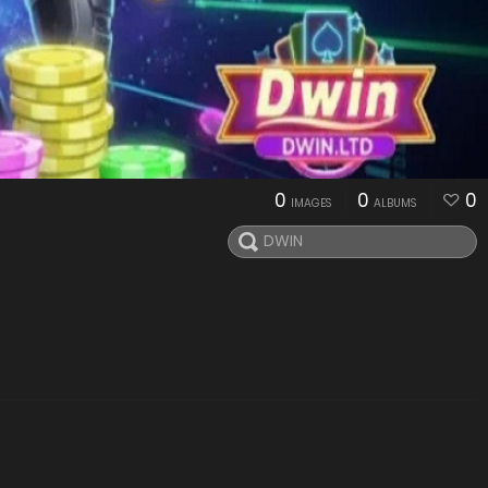
0
0
0
IMAGES
ALBUMS