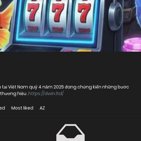
n tại Việt Nam quý 4 năm 2025 đang chứng kiến những bước
hương hiệu .
https://dwin.ltd/
ed
Most liked
AZ