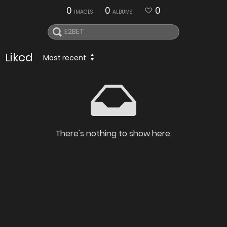
0
0
0
IMAGES
ALBUMS
Liked
Most recent
There's nothing to show here.