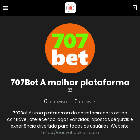
707Bet A melhor plataforma
0
0
FOLLOWING
FOLLOWERS
707Bet é uma plataforma de entretenimento online
confiável, oferecendo jogos variados, apostas seguras e
experiência divertida para todos os usuários. Website:
https://easycheck.us.com