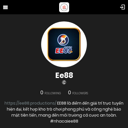
Ee88
0
0
FOLLOWING
FOLLOWERS
https://ee88.productions/
EE88 là điểm đến giải trí trực tuyến
hiện đại, kết hợp kho trò chơi phong phú và công nghệ bảo
mật tiên tiến, mang đến môi trường cá cược an toàn.
#nhacaiee88