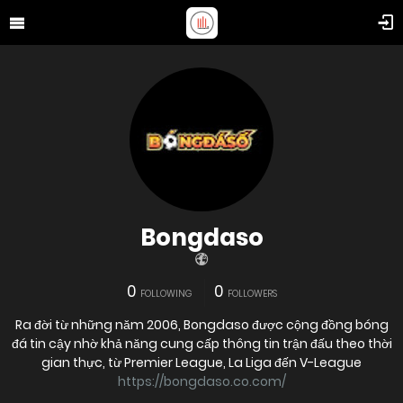
Bongdaso
0
0
FOLLOWING
FOLLOWERS
Ra đời từ những năm 2006, Bongdaso được cộng đồng bóng
đá tin cậy nhờ khả năng cung cấp thông tin trận đấu theo thời
gian thực, từ Premier League, La Liga đến V-League
https://bongdaso.co.com/